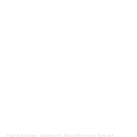
Det Festlige Julebord: Konditori og Smukt