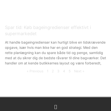
Spar tid: Køb bageingredienser effektivt i
supermarkedet
At handle bageingredienser kan hurtigt blive en tidskrævende
opgave, især hvis man ikke har en god strategi. Med den
rette planlægning kan du spare både tid og penge, samtidig
med at du sikrer dig de bedste råvarer til dine bagværker. Det
handler om at kende butikkernes layout og være forberedt,
« Previous
1
2
3
4
5
Next »