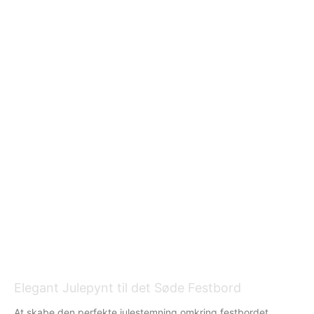
Elegant Julepynt til det Søde Festbord
At skabe den perfekte julestemning omkring festbordet